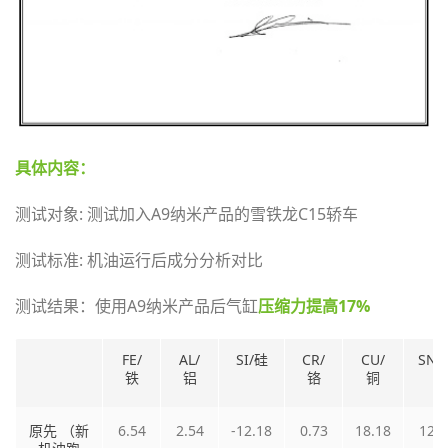
具体内容：
测试对象: 测试加入A9纳米产品的雪铁龙C15轿车
测试标准: 机油运行后成分分析对比
测试结果：使用A9纳米产品后气缸
压缩力提高17%
FE/
AL/
SI/硅
CR/
CU/
SN/
铁
铝
铬
铜
原先 （新
6.54
2.54
-12.18
0.73
18.18
12.7