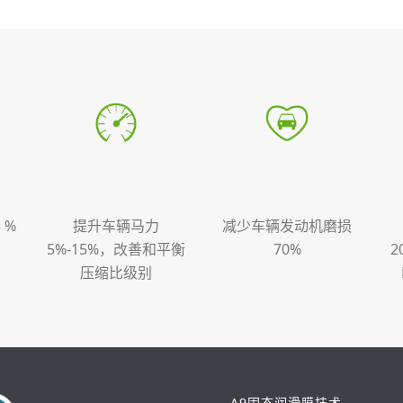
 %
提升车辆马力
减少车辆发动机磨损
5%-15%，改善和平衡
70%
2
压缩比级别
A9固态润滑膜技术