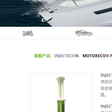
船舶产品：
INJECTECO
®
、
MOTORECO®
INJE
喷射
吸收
菌。
INJE