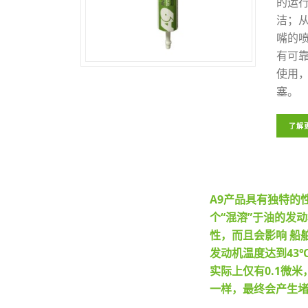
的运
洁；
嘴的
有可
使用
塞。
了解
A9产品具有独特的
个“混溶”于油的发
性，而且会影响 船
发动机温度达到43
实际上仅有0.1微
一样，最终会产生