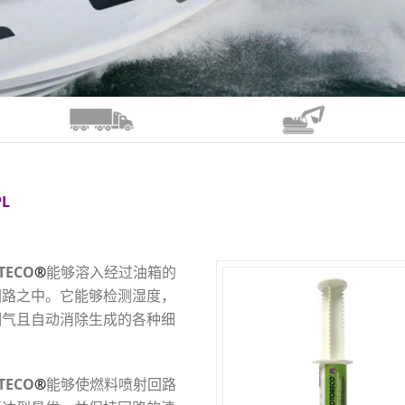
PL
CTECO
®
能够溶入经过油箱的
回路之中。它能够检测湿度，
潮气且自动消除生成的各种细
CTECO
®
能够使燃料喷射回路