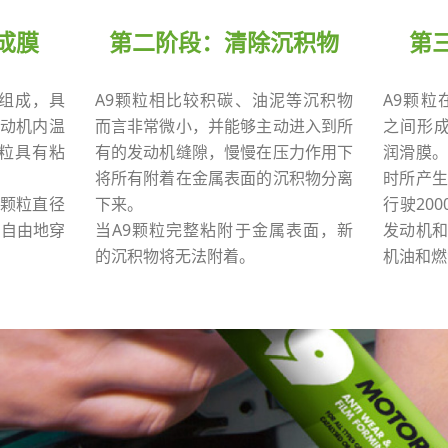
成膜
第二阶段：清除沉积物
第
术组成，具
A9颗粒相比较积碳、油泥等沉积物
A9颗粒
动机内温
而言非常微小，并能够主动进入到所
之间形成
颗粒具有粘
有的发动机缝隙，慢慢在压力作用下
润滑膜。
将所有附着在金属表面的沉积物分离
时所产生
颗粒直径
下来。
行驶20
以自由地穿
当A9颗粒完整粘附于金属表面，新
发动机和
的沉积物将无法附着。
机油和燃