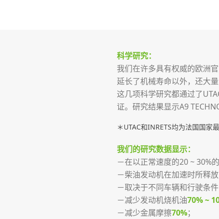
科学研究：
我们在许多具有权威的欧洲官方
延长了机械寿命以外，还大量
这几项科学研究都通过了UTA
证。研究结果显示A9 TECH
＊UTAC和INRETS均为法国国
我们的研究数据显示：
－在以正常速度的20 ~ 3
－柴油发动机在加速时所释放
－取决于不同车辆和行驶条件
－减少发动机烧机油
70% ~ 1
－减少金属摩擦
70%
；