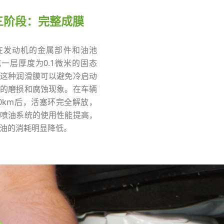
三阶段：完整成膜
在发动机的金属部件和油池
一层厚度为0.1微米的固态
这种润滑膜可以避免冷启动
的磨损和腐蚀现象。在车辆
00km后，活塞环完全解放，
喷油系统的使用性能提高，
油的消耗明显降低。