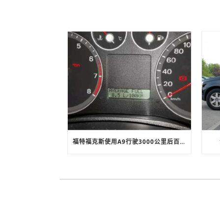
福特福克斯使用A9行驶3000公里后百公里油耗下降20%