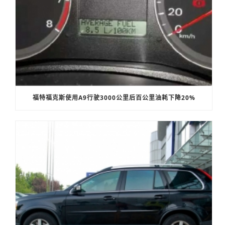
福特福克斯使用A9行驶3000公里后百公里油耗下降20%