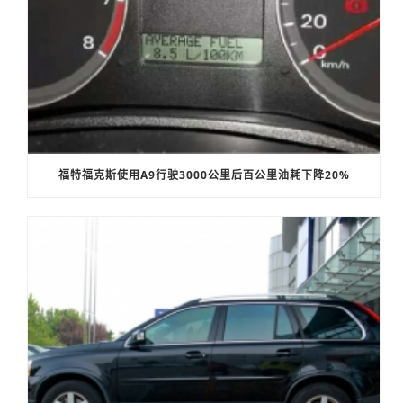
福特福克斯使用A9行驶3000公里后百公里油耗下降20%