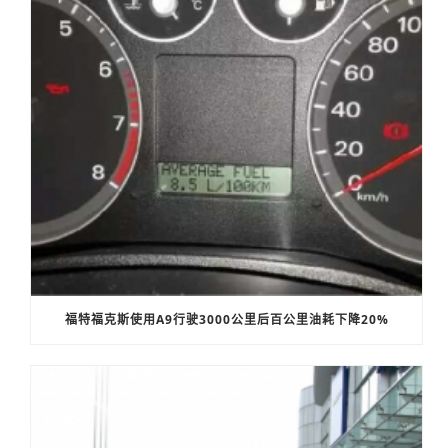
福特福克斯使用A9行驶3000公里后百公里油耗下降20%