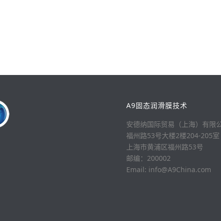
A9固态润滑膜技术
安德纳国际贸易（上海）有限
福州路53号大楼2楼204-205室
上海市黄浦区福州路53号
邮编：200002
Email: info@A9China.com