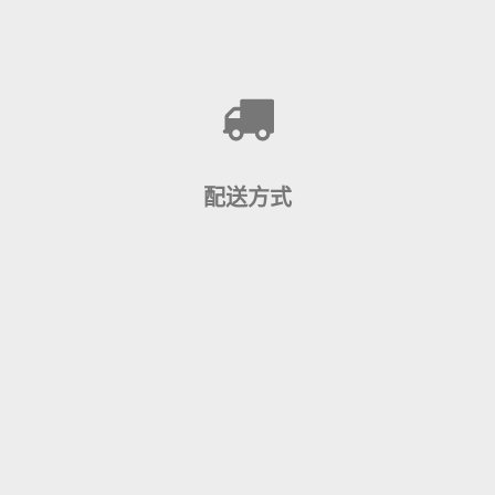
配送方式
我们指定顺丰速运作为我们的物流伙伴(仅限中国大陆地
区)。