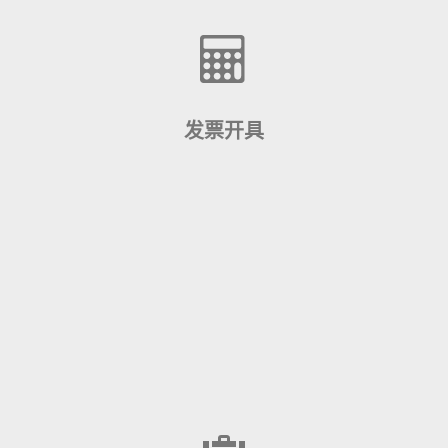
查看更多
发票开具
在A9科技(中国)官方在线商店购物如何获得发票。
查看更多