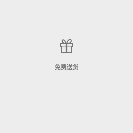
我们支持支付宝和网上银行的在线支付
查看更多
免费送货
在线订购的所有A9科技产品，我们都会为你免费送货上
门。(除偏远地区)