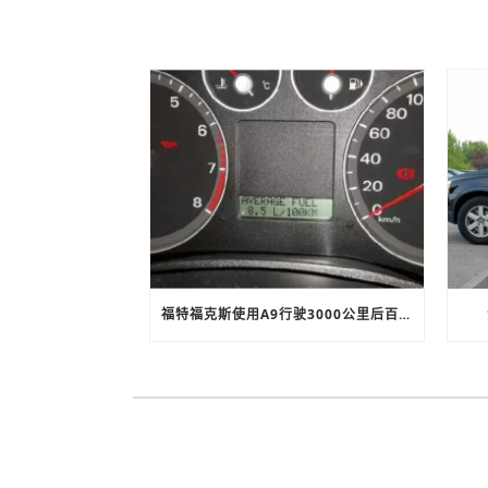
福特福克斯使用A9行驶3000公里后百公里油耗下降20%