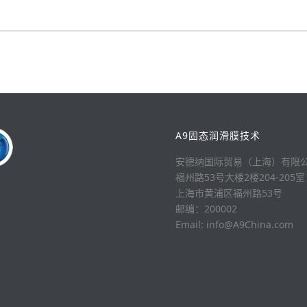
A9固态润滑膜技术
安德纳国际贸易（上海）有限
福州路53号大楼2楼204-205室
上海市黄浦区福州路53号
邮编：200002
Email: info@A9China.com