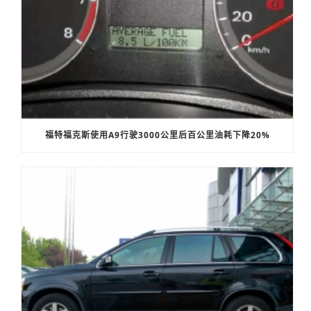
福特福克斯使用A9行驶3000公里后百公里油耗下降20%