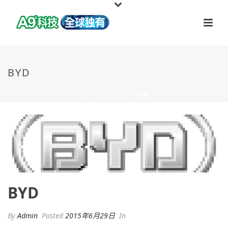
BYD
HOME
/
CLIENTS
/ BYD
BYD
By
Admin
Posted
2015年6月29日
In