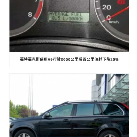
福特福克斯使用A9行驶3000公里后百公里油耗下降20%